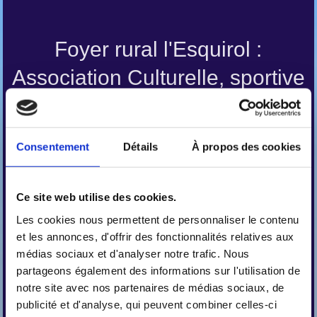
Foyer rural l'Esquirol :
Association Culturelle, sportive
et festive
Créé il y a un peu plus de trente ans, le Foyer a été repris en 2015
Consentement
Détails
À propos des cookies
par une équipe d'habitants motivés, décidés à proposer des
activités des animations et à faire vivre le village.
Ping Pong, Carnaval, Vide grenier, Fête de l'esquirol et plein d'autre
animations sont organisées.
Ce site web utilise des cookies.
Président : M. Olivier JOUVE : 06.07.50.10.00
Les cookies nous permettent de personnaliser le contenu
Secrétaire : Mme Gaëlle BOULANGER : 06.18.81.24.62
et les annonces, d'offrir des fonctionnalités relatives aux
Email : lesquirol@outlook.fr
médias sociaux et d'analyser notre trafic. Nous
Le Foyer Rural en quelques photos
:
partageons également des informations sur l'utilisation de
notre site avec nos partenaires de médias sociaux, de
publicité et d'analyse, qui peuvent combiner celles-ci