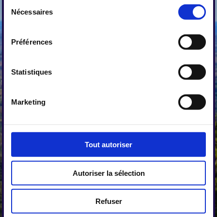
Sélection
Nécessaires
du
consentement
TRANSPORTS
: Bus
Préférences
LIO 66
Statistiques
Aves les bus de la Région Occitanie, vous avez la possibilité de
vous déplacer sur de nombreuses lignes du département des
Pyrénées Orientales pour 1€.
Marketing
Pour le bus à 1€ :
https://www.mestrajets.lio.laregion.fr/
Pour se déplacer jusqu'à Thuir ou Perpignan il faut téléphoner deux
jours avant le départ prevu en téléphonant au : 0.806.800.350
Tout autoriser
Version imprimable
|
Plan du
Connexion
site
Affichage Web
Autoriser la sélection
© Mairie de Llauro
Refuser
↑